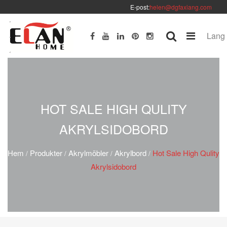
E-post:
helen@dgfaxiang.com
Lang
HOT SALE HIGH QULITY
AKRYLSIDOBORD
Hem
Produkter
Akrylmöbler
Akrylbord
Hot Sale High Qulity
/
/
/
/
Akrylsidobord