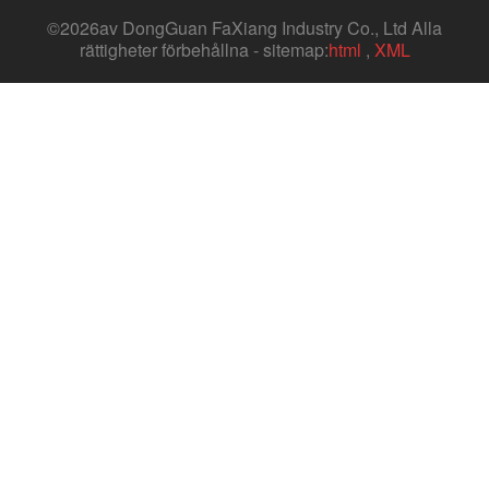
©
2026av DongGuan FaXiang Industry Co., Ltd Alla
rättigheter förbehållna - sitemap:
html
,
XML