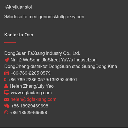
Akrylklar stol
Modesoffa med genomskinlig akrylben
Kontakta Oss
DongGuan FaXiang Industry Co., Ltd.
Nr 12 WuSong JiuStreet YuWu industrizon
DongCheng-distriktet DongGuan stad GuangDong Kina
+86-769-2285 0579
+86-769-2285 0579/13929240901
Helen Zhang/Lily Yao
www.dgfaxiang.com
helen@dgfaxiang.com
+86 18929469698
+86 18929469698