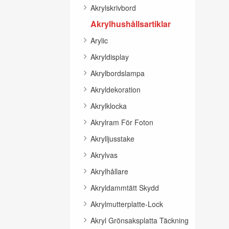
Akrylskrivbord
Akrylhushållsartiklar
Arylic
Akryldisplay
Akrylbordslampa
Akryldekoration
Akrylklocka
Akrylram För Foton
Akrylljusstake
Akrylvas
Akrylhållare
Akryldammtätt Skydd
Akrylmutterplatte-Lock
Akryl Grönsaksplatta Täckning