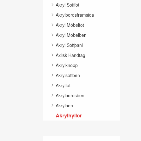
Akryl Sofffot
Akrylbordsframsida
Akryl Möbelfot
Akryl Möbelben
Akryl Soffpanl
Axlisk Handtag
Akrylknopp
Akrylsoffben
Akrylfot
Akrylbordsben
Akrylben
Akrylhyllor