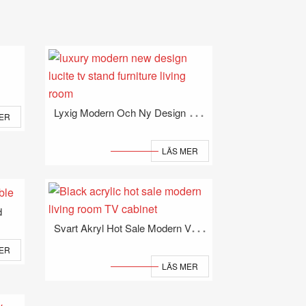
L
Yxig Modern Och Ny Design På Lucite TV-Bänksmöbler I Vardagsrummet
ER
LÄS MER
d
S
Vart Akryl Hot Sale Modern Vardagsrums-TV-Skåp
ER
LÄS MER