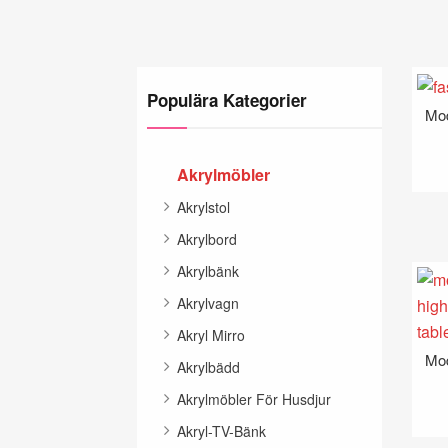
Populära Kategorier
Mod
Akrylmöbler
Akrylstol
Akrylbord
Akrylbänk
Akrylvagn
Akryl Mirro
Akrylbädd
Akrylmöbler För Husdjur
Akryl-TV-Bänk