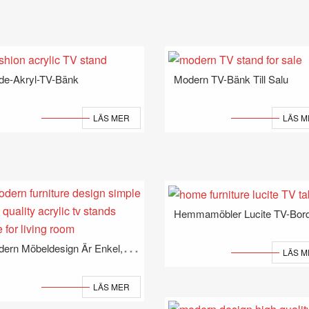
e-Akryl-TV-Bänk
Modern TV-Bänk Till Salu
LÄS MER
LÄS M
Hemmamöbler Lucite TV-Bor
M
Odern Möbeldesign Är Enkel, Högkvalitativ Akryl-TV-Bänkar – Bord För Vardagsrummet
LÄS M
LÄS MER