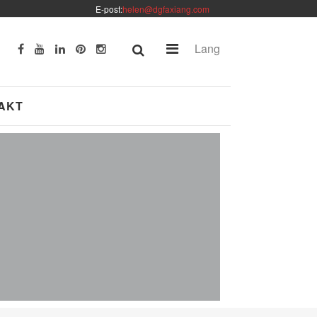
E-post:
helen@dgfaxiang.com
Lang
AKT