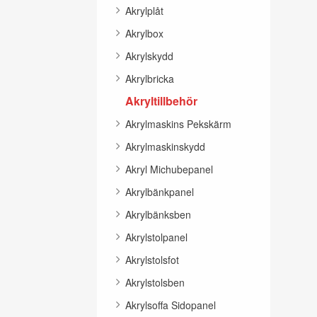
Akrylplåt
Akrylbox
Akrylskydd
Akrylbricka
Akryltillbehör
Akrylmaskins Pekskärm
Akrylmaskinskydd
Akryl Michubepanel
Akrylbänkpanel
Akrylbänksben
Akrylstolpanel
Akrylstolsfot
Akrylstolsben
Akrylsoffa Sidopanel