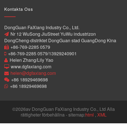
Kontakta Oss
DongGuan FaXiang Industry Co., Ltd.
Nr 12 WuSong JiuStreet YuWu industrizon
DongCheng-distriktet DongGuan stad GuangDong Kina
+86-769-2285 0579
+86-769-2285 0579/13929240901
Helen Zhang/Lily Yao
www.dgfaxiang.com
helen@dgfaxiang.com
+86 18929469698
+86 18929469698
©
2026av DongGuan FaXiang Industry Co., Ltd Alla
rättigheter förbehållna - sitemap:
html
,
XML