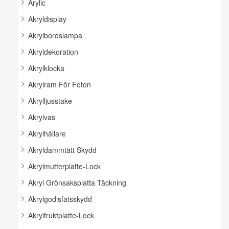
Arylic
Akryldisplay
Akrylbordslampa
Akryldekoration
Akrylklocka
Akrylram För Foton
Akrylljusstake
Akrylvas
Akrylhållare
Akryldammtätt Skydd
Akrylmutterplatte-Lock
Akryl Grönsaksplatta Täckning
Akrylgodisfatsskydd
Akrylfruktplatte-Lock