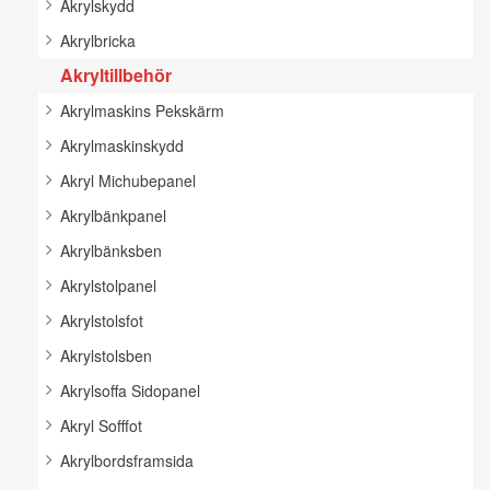
Akrylskydd
Akrylbricka
Akryltillbehör
Akrylmaskins Pekskärm
Akrylmaskinskydd
Akryl Michubepanel
Akrylbänkpanel
Akrylbänksben
Akrylstolpanel
Akrylstolsfot
Akrylstolsben
Akrylsoffa Sidopanel
Akryl Sofffot
Akrylbordsframsida