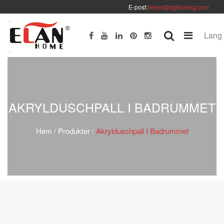
E-post:
helen@dgfaxiang.com
Lang
AKRYLDUSCHPALL I BADRUMMET
Hem
Produkter
Akrylduschpall I Badrummet
/
/