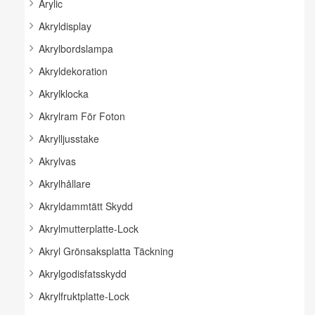
Arylic
Akryldisplay
Akrylbordslampa
Akryldekoration
Akrylklocka
Akrylram För Foton
Akrylljusstake
Akrylvas
Akrylhållare
Akryldammtätt Skydd
Akrylmutterplatte-Lock
Akryl Grönsaksplatta Täckning
Akrylgodisfatsskydd
Akrylfruktplatte-Lock