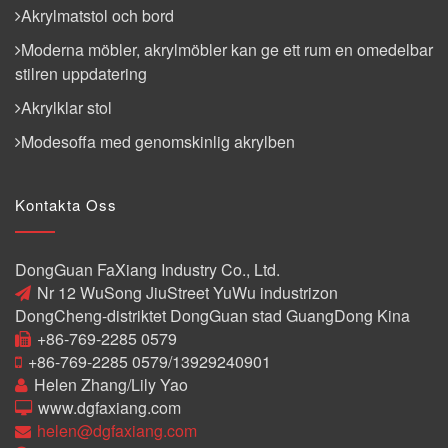
Akrylmatstol och bord
Moderna möbler, akrylmöbler kan ge ett rum en omedelbar
stilren uppdatering
Akrylklar stol
Modesoffa med genomskinlig akrylben
Kontakta Oss
DongGuan FaXiang Industry Co., Ltd.
Nr 12 WuSong JiuStreet YuWu industrizon
DongCheng-distriktet DongGuan stad GuangDong Kina
+86-769-2285 0579
+86-769-2285 0579/13929240901
Helen Zhang/Lily Yao
www.dgfaxiang.com
helen@dgfaxiang.com