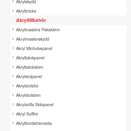
Akrylskydd
Akrylbricka
Akryltillbehör
Akrylmaskins Pekskärm
Akrylmaskinskydd
Akryl Michubepanel
Akrylbänkpanel
Akrylbänksben
Akrylstolpanel
Akrylstolsfot
Akrylstolsben
Akrylsoffa Sidopanel
Akryl Sofffot
Akrylbordsframsida