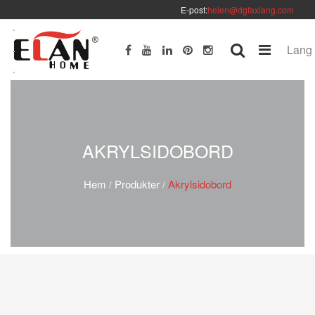
E-post:
helen@dgfaxiang.com
Lang
AKRYLSIDOBORD
Hem
Produkter
Akrylsidobord
/
/