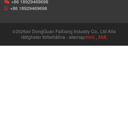
+86 18929469698
+86 18929469698
©
2026av DongGuan FaXiang Industry Co., Ltd Alla
rättigheter förbehållna - sitemap:
html
,
XML