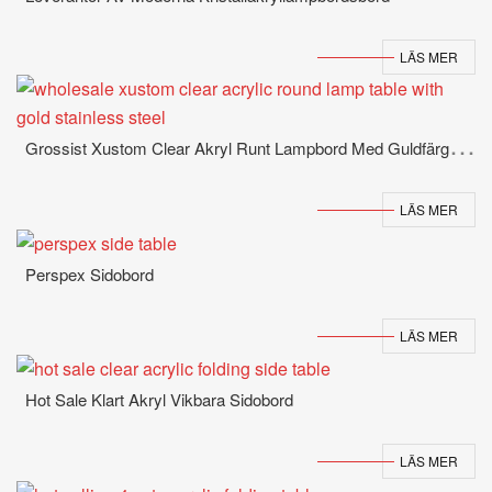
LÄS MER
G
Rossist Xustom Clear Akryl Runt Lampbord Med Guldfärgat Rostfritt Stål
LÄS MER
Perspex Sidobord
LÄS MER
Hot Sale Klart Akryl Vikbara Sidobord
LÄS MER