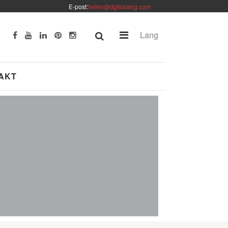
E-post:
helen@dgfaxiang.com
Lang
AKT