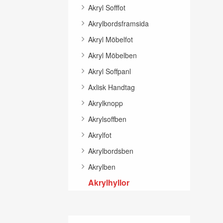
Akryl Sofffot
Akrylbordsframsida
Akryl Möbelfot
Akryl Möbelben
Akryl Soffpanl
Axlisk Handtag
Akrylknopp
Akrylsoffben
Akrylfot
Akrylbordsben
Akrylben
Akrylhyllor