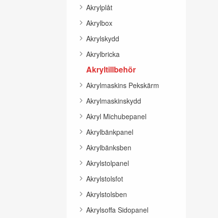
Akrylplåt
Akrylbox
Akrylskydd
Akrylbricka
Akryltillbehör
Akrylmaskins Pekskärm
Akrylmaskinskydd
Akryl Michubepanel
Akrylbänkpanel
Akrylbänksben
Akrylstolpanel
Akrylstolsfot
Akrylstolsben
Akrylsoffa Sidopanel