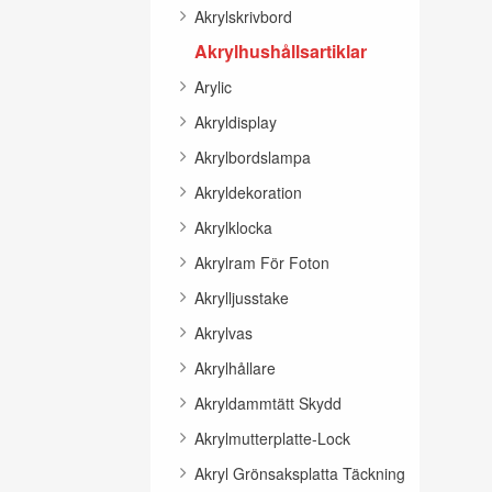
Akrylskrivbord
Akrylhushållsartiklar
Arylic
Akryldisplay
Akrylbordslampa
Akryldekoration
Akrylklocka
Akrylram För Foton
Akrylljusstake
Akrylvas
Akrylhållare
Akryldammtätt Skydd
Akrylmutterplatte-Lock
Akryl Grönsaksplatta Täckning