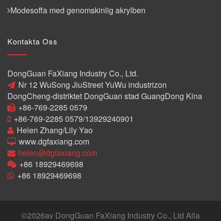
Modesoffa med genomskinlig akrylben
Kontakta Oss
DongGuan FaXiang Industry Co., Ltd.
Nr 12 WuSong JiuStreet YuWu industrizon
DongCheng-distriktet DongGuan stad GuangDong Kina
+86-769-2285 0579
+86-769-2285 0579/13929240901
Helen Zhang/Lily Yao
www.dgfaxiang.com
helen@dgfaxiang.com
+86 18929469698
+86 18929469698
©
2026av DongGuan FaXiang Industry Co., Ltd Alla