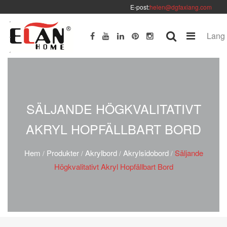
E-post:
helen@dgfaxiang.com
Lang
SÄLJANDE HÖGKVALITATIVT
AKRYL HOPFÄLLBART BORD
Hem
Produkter
Akrylbord
Akrylsidobord
Säljande
/
/
/
/
Högkvalitativt Akryl Hopfällbart Bord