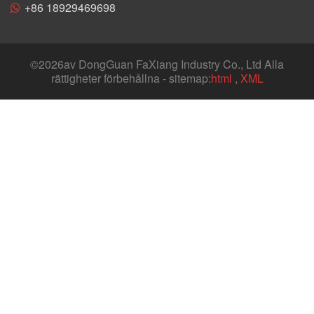
+86 18929469698
©
2026av DongGuan FaXiang Industry Co., Ltd Alla
rättigheter förbehållna - sitemap:
html
,
XML