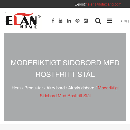
E-post:
helen@dgfaxiang.com
Lang
MODERIKTIGT SIDOBORD MED
ROSTFRITT STÅL
Hem
Produkter
Akrylbord
Akrylsidobord
Moderiktigt
/
/
/
/
Sidobord Med Rostfritt Stål