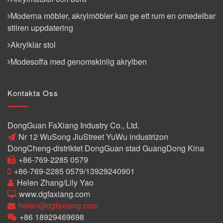
Moderna möbler, akrylmöbler kan ge ett rum en omedelbar
stilren uppdatering
Akrylklar stol
Modesoffa med genomskinlig akrylben
Kontakta Oss
DongGuan FaXiang Industry Co., Ltd.
Nr 12 WuSong JiuStreet YuWu industrizon
DongCheng-distriktet DongGuan stad GuangDong Kina
+86-769-2285 0579
+86-769-2285 0579/13929240901
Helen Zhang/Lily Yao
www.dgfaxiang.com
helen@dgfaxiang.com
+86 18929469698