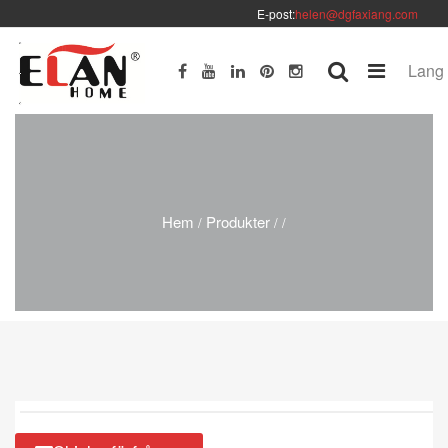
E-post:
helen@dgfaxiang.com
Lang
Hem
Produkter
/
/
/