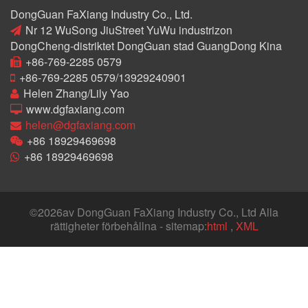
DongGuan FaXiang Industry Co., Ltd.
Nr 12 WuSong JiuStreet YuWu industrizon
DongCheng-distriktet DongGuan stad GuangDong Kina
+86-769-2285 0579
+86-769-2285 0579/13929240901
Helen Zhang/Lily Yao
www.dgfaxiang.com
helen@dgfaxiang.com
+86 18929469698
+86 18929469698
©
2026av DongGuan FaXiang Industry Co., Ltd Alla
rättigheter förbehållna - sitemap:
html
,
XML