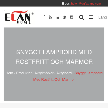
E-post:
helen@dgfaxiang.com
Lang
SNYGGT LAMPBORD MED
ROSTFRITT OCH MARMOR
Hem
Produkter
Akrylmöbler
Akrylbord
Snyggt Lampbord
/
/
/
/
Med Rostfritt Och Marmor