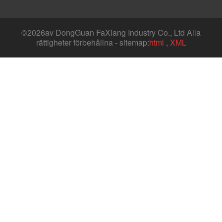
©
2026av DongGuan FaXiang Industry Co., Ltd Alla
rättigheter förbehållna - sitemap:
html
,
XML