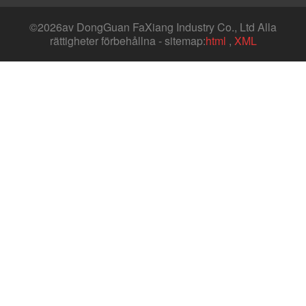
©
2026av DongGuan FaXiang Industry Co., Ltd Alla
rättigheter förbehållna - sitemap:
html
,
XML