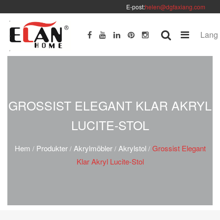
E-post:
helen@dgfaxiang.com
Lang
GROSSIST ELEGANT KLAR AKRYL
LUCITE-STOL
Hem
Produkter
Akrylmöbler
Akrylstol
Grossist Elegant
/
/
/
/
Klar Akryl Lucite-Stol