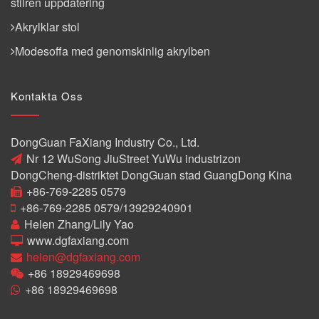
stilren uppdatering
Akrylklar stol
Modesoffa med genomskinlig akrylben
Kontakta Oss
DongGuan FaXiang Industry Co., Ltd.
Nr 12 WuSong JiuStreet YuWu industrizon
DongCheng-distriktet DongGuan stad GuangDong Kina
+86-769-2285 0579
+86-769-2285 0579/13929240901
Helen Zhang/Lily Yao
www.dgfaxiang.com
helen@dgfaxiang.com
+86 18929469698
+86 18929469698