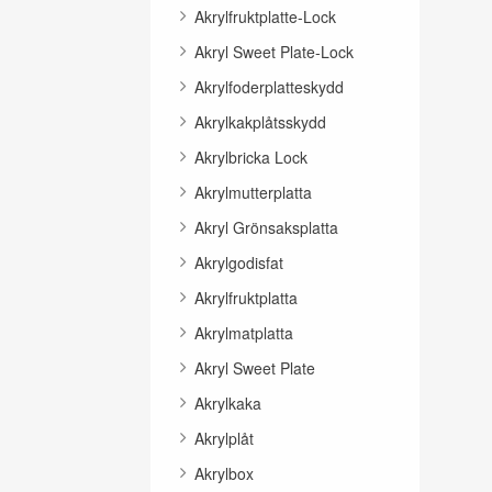
Akrylfruktplatte-Lock
Akryl Sweet Plate-Lock
Akrylfoderplatteskydd
Akrylkakplåtsskydd
Akrylbricka Lock
Akrylmutterplatta
Akryl Grönsaksplatta
Akrylgodisfat
Akrylfruktplatta
Akrylmatplatta
Akryl Sweet Plate
Akrylkaka
Akrylplåt
Akrylbox