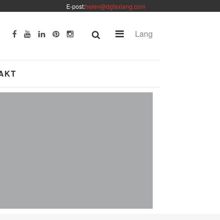
E-post:
helen@dgfaxiang.com
Lang
AKT