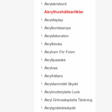
Akrylskrivbord
Akrylhushållsartiklar
Akryldisplay
Akrylbordslampa
Akryldekoration
Akrylklocka
Akrylram För Foton
Akrylljusstake
Akrylvas
Akrylhållare
Akryldammtätt Skydd
Akrylmutterplatte-Lock
Akryl Grönsaksplatta Täckning
Akrylgodisfatsskydd