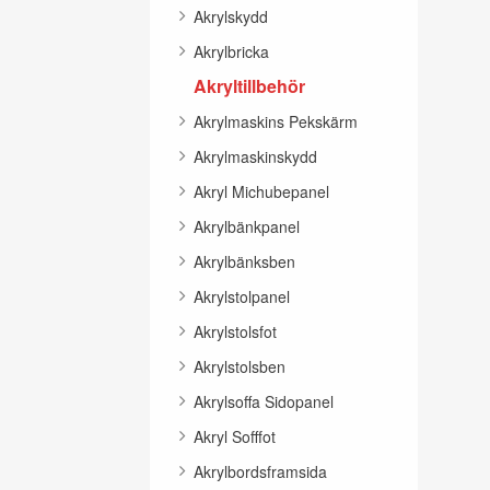
Akrylskydd
Akrylbricka
Akryltillbehör
Akrylmaskins Pekskärm
Akrylmaskinskydd
Akryl Michubepanel
Akrylbänkpanel
Akrylbänksben
Akrylstolpanel
Akrylstolsfot
Akrylstolsben
Akrylsoffa Sidopanel
Akryl Sofffot
Akrylbordsframsida